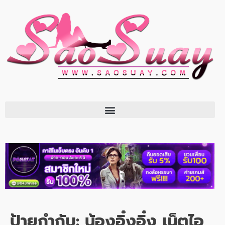
ป้ายกำกับ:
น้องอิ๋งอิ๋ง เน็ตไอ