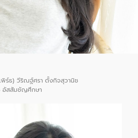
ิร์ธ) วีริณฐ์ศรา ตั้งกิจสุวานิช
5 อัสสัมชัญศึกษา