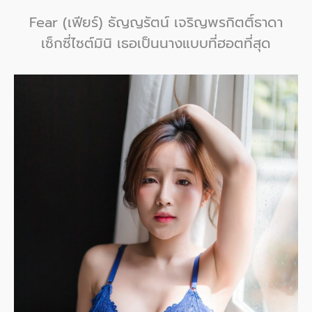
Fear (เฟียร์) ธัญญรัตน์ เจริญพรกิตติ์ธาดา
เซ็กซี่ไซต์มินิ เธอเป็นนางแบบที่ฮอตที่สุด