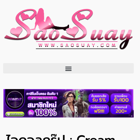
ไอดอลกรุ๊ป : Cream