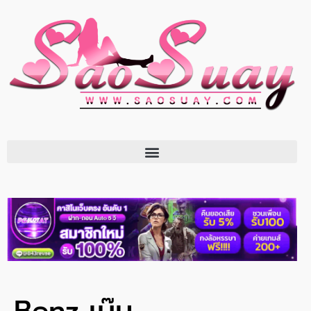
Benz เบ๊น