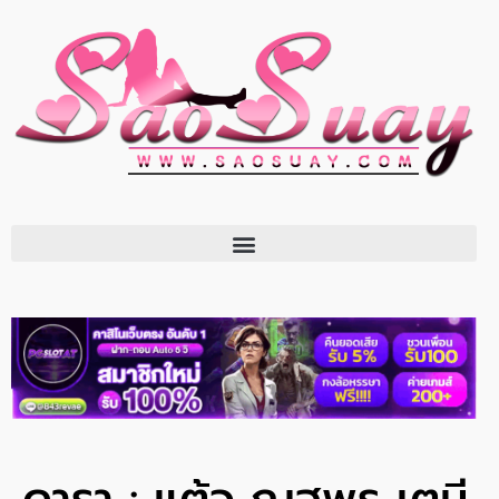
ดารา : แต้ว ณฐพร เตมี