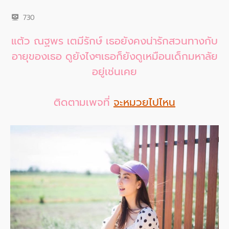
730
แต้ว ณฐพร เตมีรักษ์ เธอยังคงน่ารักสวนทางกับ
อายุของเธอ ดูยังไงๆเธอก็ยังดูเหมือนเด็กมหาลัย
อยู่เช่นเคย
ติดตามเพจที่
จะหมวยไปไหน