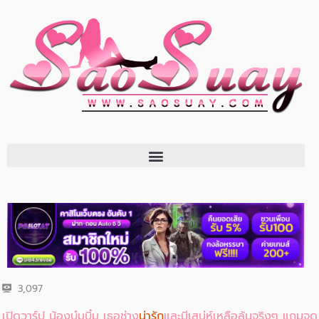
3,097
เปิดวาร์ป น้องบุ๋มบิ๋ม เธอช่าง
น่ารัก
และมีเสน่ห์เหลือล้นจริงๆ แถมจุด