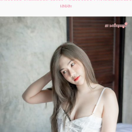
เลยละ