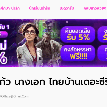
กศึกษา น่ารัก
นักเรียนน่ารัก
เปิดวาร์ป
คลิปสาวสวยๆ
ก้ว นางเอก ไทยบ้านเดอะซีรี
8.office@gmail.com