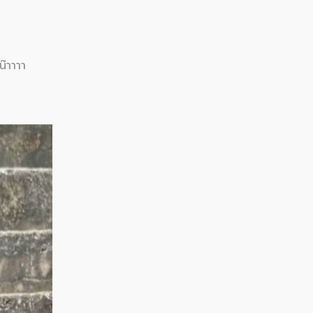
๊าาาา