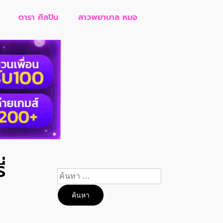
ดารา ศิลปิน
สาวพยาบาล หมอ
่