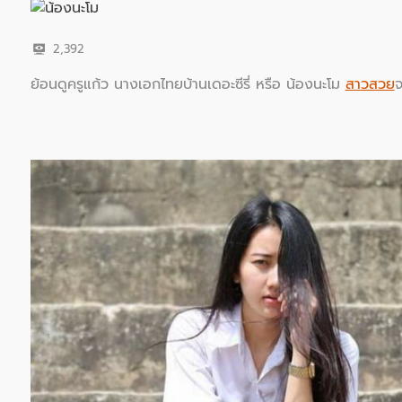
2,392
ย้อนดูครูแก้ว นางเอกไทยบ้านเดอะซีรี่ หรือ น้องนะโม
สาวสวย
จ