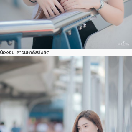
น้องอิม สาวมหาลัยรังสิต