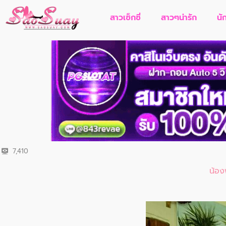
สาวเซ็กซี่
สาวๆน่ารัก
นั
7,410
น้อง