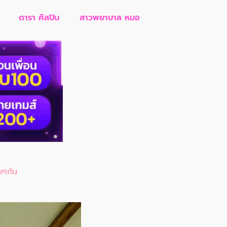
ดารา ศิลปิน
สาวพยาบาล หมอ
มๆกัน