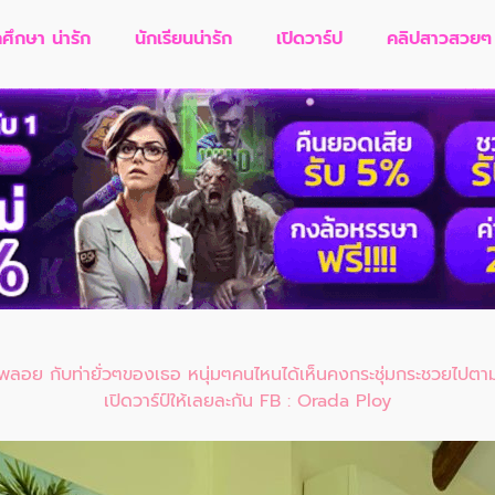
กศึกษา น่ารัก
นักเรียนน่ารัก
เปิดวาร์ป
คลิปสาวสวยๆ
พลอย กับท่ายั่วๆของเธอ หนุ่มๆคนไหนได้เห็นคงกระชุ่มกระชวยไปตา
เปิดวาร์ป์ให้เลยละกัน FB : Orada Ploy