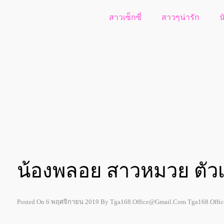
สาวเซ็กซี่
สาวๆน่ารัก
น
น้องพลอย สาวหมวย ตัวเล็
Posted On
6 พฤศจิกายน 2019
By
Tga168.office@gmail.com Tga168.off