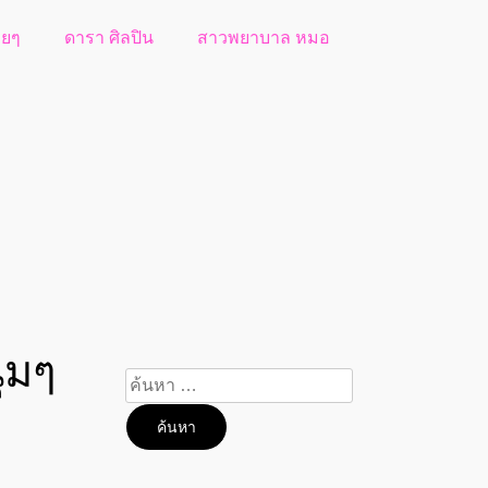
วยๆ
ดารา ศิลปิน
สาวพยาบาล หมอ
่มๆ