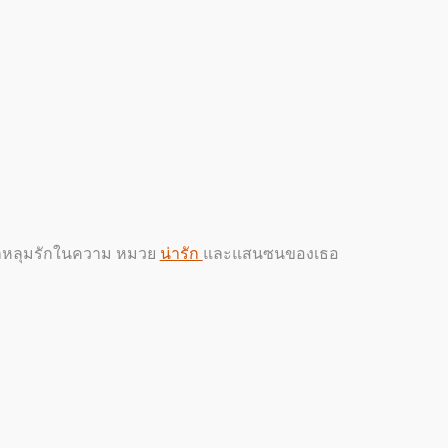
งตกหลุมรักในความ หมวย
น่ารัก
และแสนซนของเธอ