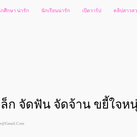
ักศึกษา น่ารัก
นักเรียนน่ารัก
เปิดวาร์ป
คลิปสาวส
ก จัดฟัน จัดจ้าน ขยี้ใจหนุ
ice@gmail.com